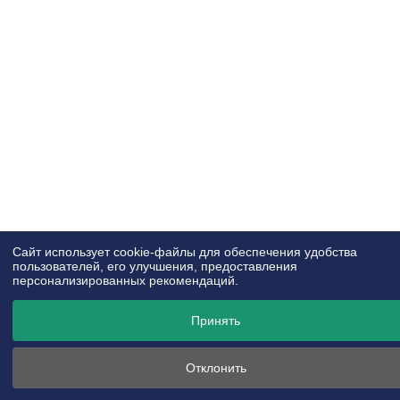
Cайт использует cookie-файлы для обеспечения удобства
пользователей, его улучшения, предоставления
персонализированных рекомендаций.
Принять
+375 (29) 6-828-000
Отклонить
Единая линия DEEPAL